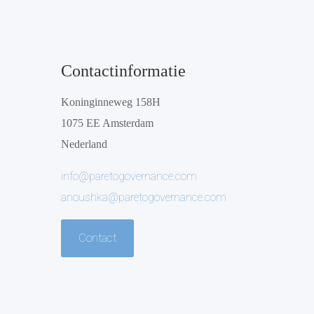
Contactinformatie
Koninginneweg 158H
1075 EE Amsterdam
Nederland
info@paretogovernance.com
anoushka@paretogovernance.com
Contact