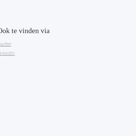
Ook te vinden via
witter
inkedIn