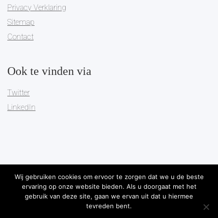
Privacy Verklaring
Sitemap
Contact
Ook te vinden via
Twitter
LinkedIn
Wij gebruiken cookies om ervoor te zorgen dat we u de beste
ervaring op onze website bieden. Als u doorgaat met het
Copyright 2019
Pareto Governance
-
Algemene Voorwaarden
-
gebruik van deze site, gaan we ervan uit dat u hiermee
tevreden bent.
Privacy Verklaring
-
Sitemap
-
Ontwikkeld door Best4u Group