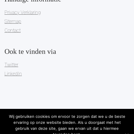
Privacy Verklaring
Sitemap
Contact
Ook te vinden via
Twitter
LinkedIn
Wij gebruiken cookies om ervoor te zorgen dat we u de beste
ervaring op onze website bieden. Als u doorgaat met het
Copyright 2019
Pareto Governance
-
Algemene Voorwaarden
-
gebruik van deze site, gaan we ervan uit dat u hiermee