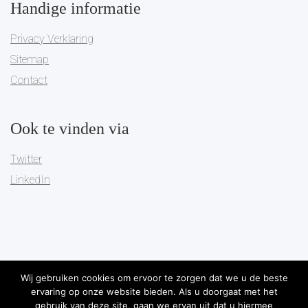
Handige informatie
Privacy Verklaring
Sitemap
Contact
Ook te vinden via
Twitter
LinkedIn
Wij gebruiken cookies om ervoor te zorgen dat we u de beste
ervaring op onze website bieden. Als u doorgaat met het
Copyright 2019
Pareto Governance
-
Algemene Voorwaarden
-
gebruik van deze site, gaan we ervan uit dat u hiermee