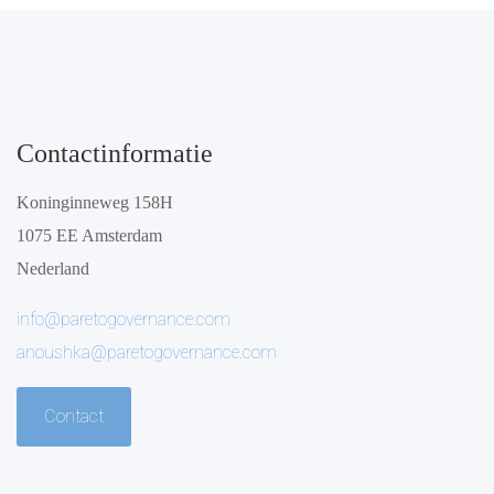
Contactinformatie
Koninginneweg 158H
1075 EE Amsterdam
Nederland
info@paretogovernance.com
anoushka@paretogovernance.com
Contact