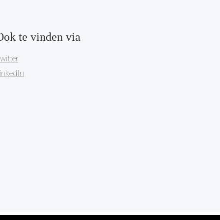
Ook te vinden via
witter
inkedIn