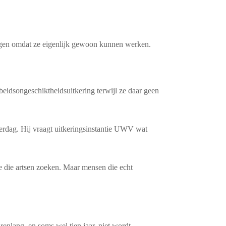
ijgen omdat ze eigenlijk gewoon kunnen werken.
eidsongeschiktheidsuitkering terwijl ze daar geen
derdag. Hij vraagt uitkeringsinstantie UWV wat
e die artsen zoeken. Maar mensen die echt
enlang, en soms wel tien jaar, niet wordt