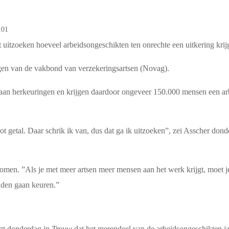
:01
 uitzoeken hoeveel arbeidsongeschikten ten onrechte een uitkering kr
ingen van de vakbond van verzekeringsartsen (Novag).
aan herkeuringen en krijgen daardoor ongeveer 150.000 mensen een arb
 getal. Daar schrik ik van, dus dat ga ik uitzoeken”, zei Asscher don
komen. ”Als je met meer artsen meer mensen aan het werk krijgt, moet j
anden gaan keuren.”
egt donderdag in
Trouw
dat het merendeel van de arbeidsongeschikten jar