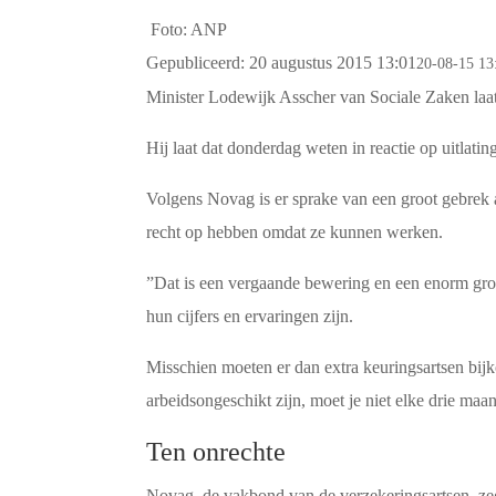
Foto:
ANP
Gepubliceerd:
20 augustus 2015 13:01
20-08-15 13
Minister Lodewijk Asscher van Sociale Zaken laat
Hij laat dat donderdag weten in reactie op uitlat
Volgens Novag is er sprake van een groot gebrek 
recht op hebben omdat ze kunnen werken.
”Dat is een vergaande bewering en een enorm groot
hun cijfers en ervaringen zijn.
Misschien moeten er dan extra keuringsartsen bij
arbeidsongeschikt zijn, moet je niet elke drie ma
Ten onrechte
Novag, de vakbond van de verzekeringsartsen, z