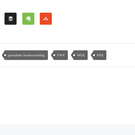
periodieke herbeoordeling
UWV
WGA
WIA