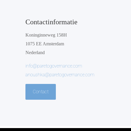
Contactinformatie
Koninginneweg 158H
1075 EE Amsterdam
Nederland
info@paretogovernance.com
anoushka@paretogovernance.com
Contact