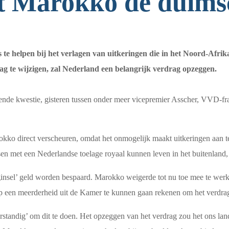
it Marokko de duims
 te helpen bij het verlagen van uitkeringen die in het Noord-Afri
g te wijzigen, zal Nederland een belangrijk verdrag opzeggen.
pende kwestie, gisteren tussen onder meer vicepremier Asscher, VVD-f
ko direct verscheuren, omdat het onmogelijk maakt uitkeringen aan t
sen met een Nederlandse toelage royaal kunnen leven in het buitenland, 
insel’ geld worden bespaard. Marokko weigerde tot nu toe mee te we
op een meerderheid uit de Kamer te kunnen gaan rekenen om het verdrag
standig’ om dit te doen. Het opzeggen van het verdrag zou het ons lan