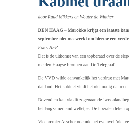
Kabinet draa
door Ruud Mikkers en Wouter de Winther
DEN HAAG –
Marokko krijgt een laatste kans
september niet meewerkt om hiertoe een verdra
Foto: AFP
Dat is de uitkomst van een topberaad over de sle
melden Haagse bronnen aan De Telegraaf.
De VVD wilde aanvankelijk het verdrag met Marok
dat land. Het kabinet vindt het niet nodig dat men
Bovendien kan via dit zogenaamde ’woonlandbeg
het langzamerhand welletjes. De liberalen leken 
Vicepremier Asscher noemde het evenwel ’niet ver