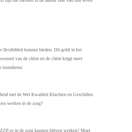
en zijn die mensen in de laatste fase van hun leven
flexibiliteit kunnen bieden. Dit geldt in het
 wensen van de cliënt en de cliënt krijgt meer
 loondienst.
gheid met de Wet Kwaliteit Klachten en Geschillen
jven werken in de zorg?
s ZZP-er in de zorg kunnen blijven werken? Moet