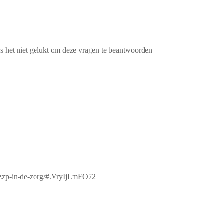
 het niet gelukt om deze vragen te beantwoorden
p-zzp-in-de-zorg/#.VryIjLmFO72