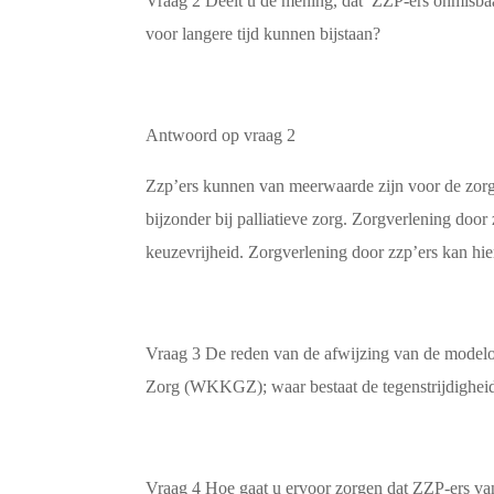
Vraag 2 Deelt u de mening, dat ZZP-ers onmisbaar z
voor langere tijd kunnen bijstaan?
Antwoord op vraag 2
Zzp’ers kunnen van meerwaarde zijn voor de zorgver
bijzonder bij palliatieve zorg. Zorgverlening door
keuzevrijheid. Zorgverlening door zzp’ers kan hi
Vraag 3 De reden van de afwijzing van de modelov
Zorg (WKKGZ); waar bestaat de tegenstrijdigheid 
Vraag 4 Hoe gaat u ervoor zorgen dat ZZP-ers van