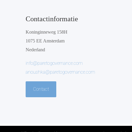
Contactinformatie
Koninginneweg 158H
1075 EE Amsterdam
Nederland
info@paretogovernance.com
anoushka@paretogovernance.com
Contact