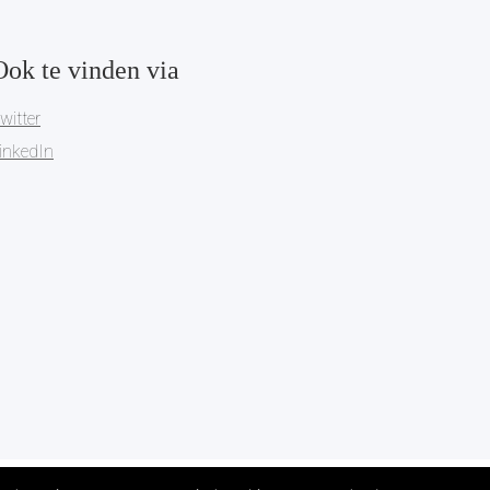
Ook te vinden via
witter
inkedIn