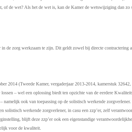
 of de wet? Als het de wet is, kan de Kamer de wetswijziging dan zo 
de zorg werkzaam te zijn. Dit geldt zowel bij directe contractering als
oktober 2014 (Tweede Kamer, vergaderjaar 2013-2014, kamerstuk 32642,
 lossen – wel een oplossing biedt ten opzichte van de eerdere Kwalitei
en – namelijk ook van toepassing op de solistisch werkende zorgverlene
en solistisch werkende zorgverlener, in casu een zzp’er, zelf verantwoor
instelling, blijft deze zzp’er ook een eigenstandige verantwoordelijkh
lijk voor de kwaliteit.