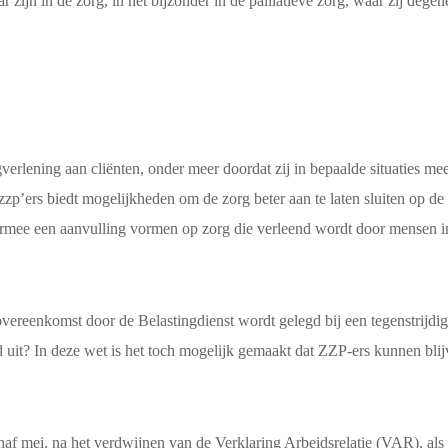
ijn in de zorg, in het bijzonder in de palliatieve zorg, waar zij degen
lening aan cliënten, onder meer doordat zij in bepaalde situaties meer 
 zzp’ers biedt mogelijkheden om de zorg beter aan te laten sluiten op de
ermee een aanvulling vormen op zorg die verleend wordt door mensen in
ereenkomst door de Belastingdienst wordt gelegd bij een tegenstrijdi
uit? In deze wet is het toch mogelijk gemaakt dat ZZP-ers kunnen bli
af mei, na het verdwijnen van de Verklaring Arbeidsrelatie (VAR), al