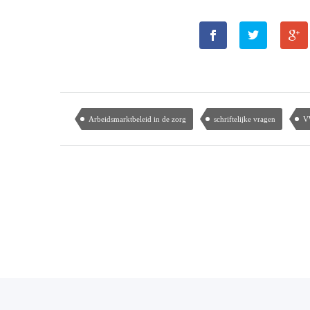
Arbeidsmarktbeleid in de zorg
schriftelijke vragen
V