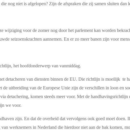
die nog niet is afgelopen? Zijn de afspraken die zij samen sluiten dan 
eze wijziging voor de zomer nog door het parlement kan worden bekrach
rouwde seizoenskrachten aannemen. En er zo meer banen zijn voor mens
ichtlijn, het hoofdonderwerp van vanmiddag.
 het detacheren van diensten binnen de EU. Die richtlijn is moeilijk te 
t de uitbreiding van de Europese Unie zijn de verschillen in loon en soc
d via detachering, komen steeds meer voor. Met de handhavingsrichtlijn 
ijn we voor.
handhaven zijn. En dat de overheid dat vervolgens ook goed moet doen. Il
g van werknemers in Nederland die hierdoor niet aan de bak komen, 