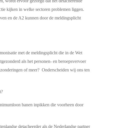
en, wordt ervoor gezorgd dat het detacherende
ectie kijken in welke sectoren problemen liggen.
aven en de A2 kunnen door de meldingsplicht
monisatie met de meldingsplicht die in de Wet
tgezonderd als het personen- en beroepsvervoer
 uitzonderingen of meer? Onderscheiden wij ons ten
t?
t minimumloon banen inpikken die voorheen door
tenlandse detacheerder als de Nederlandse partner