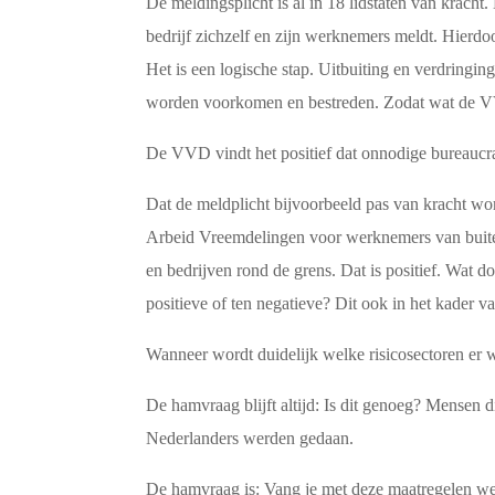
De meldingsplicht is al in 18 lidstaten van krach
bedrijf zichzelf en zijn werknemers meldt. Hierdoo
Het is een logische stap. Uitbuiting en verdrin
worden voorkomen en bestreden. Zodat wat de VVD
De VVD vindt het positief dat onnodige bureaucr
Dat de meldplicht bijvoorbeeld pas van kracht wor
Arbeid Vreemdelingen voor werknemers van buiten
en bedrijven rond de grens. Dat is positief. Wat 
positieve of ten negatieve? Dit ook in het kader v
Wanneer wordt duidelijk welke risicosectoren er
De hamvraag blijft altijd: Is dit genoeg? Mensen 
Nederlanders werden gedaan.
De hamvraag is: Vang je met deze maatregelen wel