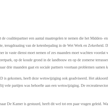
 de coalitiepartner een aantal maatregelen te nemen die het Midden- e
e, terugdraaiing van de ketenbepaling in de Wet Werk en Zekerheid. De
mer in vaste dienst moet nemen of zes maanden moet wachten voordat 
 pretpark, op de koude grond in de landbouw en op de zomerse terrass
 naar drie maanden gaat en sociale partners voortaan problemen samen 
VD is gekomen, heeft deze wetswijziging ook geadviseerd. Het akkoord
 Bij vele partijen was behoefte aan een wetswijziging. De recreatiesecto
naar De Kamer is gestuurd, heeft dit wel tot een paar vragen geleid. 