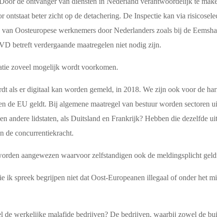
t. Door de ontvanger van diensten in Nederland verantwoordelijk te mak
r ontstaat beter zicht op de detachering. De Inspectie kan via risicosel
ging van Oosteuropese werknemers door Nederlanders zoals bij de Eemsh
 betreft verdergaande maatregelen niet nodig zijn.
atie zoveel mogelijk wordt voorkomen.
dt als er digitaal kan worden gemeld, in 2018. We zijn ook voor de har
 de EU geldt. Bij algemene maatregel van bestuur worden sectoren ui
doen andere lidstaten, als Duitsland en Frankrijk? Hebben die dezelfde
an de concurrentiekracht.
 worden aangewezen waarvoor zelfstandigen ook de meldingsplicht geld
die ik spreek begrijpen niet dat Oost-Europeanen illegaal of onder he
 de werkelijke malafide bedrijven? De bedrijven, waarbij zowel de bui