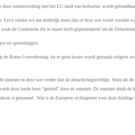
ook door samenwerking met het EU-land van herkomst, wordt gehandhaa
 Eerst vinden we dat duidelijk moet zijn of deze wet werkt voordat w
 zoals de Commissie die in maart heeft gepresenteerd om de Detachering
gen en opmerkingen:
 op de Rome I-verordening: als er geen keuze wordt gemaakt volgens w
 minister in deze wet verder dan de detacheringsrichtlijn. Want als 
wordt deze harde kern “geduid” door de minister. De minister duidt de h
umloon is genoemd. Wat is de Europese rechtsgrond voor deze duiding d