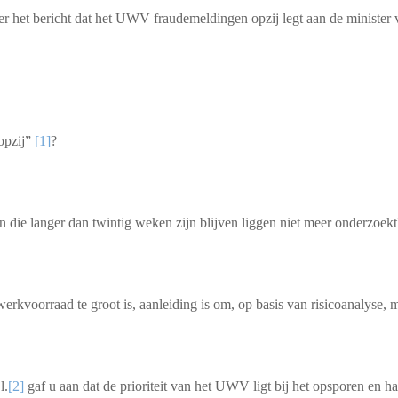
over het bericht dat het UWV fraudemeldingen opzij legt aan de ministe
opzij”
[1]
?
die langer dan twintig weken zijn blijven liggen niet meer onderzoekt
werkvoorraad te groot is, aanleiding is om, op basis van risicoanalyse,
l.
[2]
gaf u aan dat de prioriteit van het UWV ligt bij het opsporen e