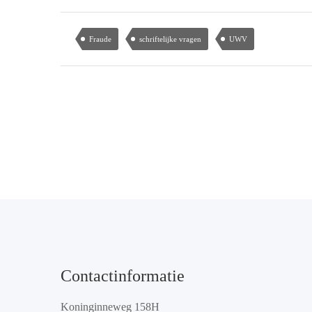
Fraude
schriftelijke vragen
UWV
Contactinformatie
Koninginneweg 158H