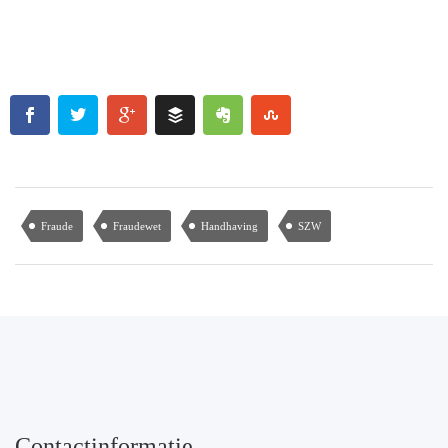
Fraude
Fraudewet
Handhaving
SZW
Contactinformatie