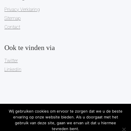
Privacy Verklaring
Sitemap
Contact
Ook te vinden via
Twitter
LinkedIn
Wij gebruiken cookies om ervoor te zorgen dat we u de beste
ervaring op onze website bieden. Als u doorgaat met het
Copyright 2019
Pareto Governance
-
Algemene Voorwaarden
-
gebruik van deze site, gaan we ervan uit dat u hiermee
tevreden bent.
Privacy Verklaring
-
Sitemap
-
Ontwikkeld door Best4u Group