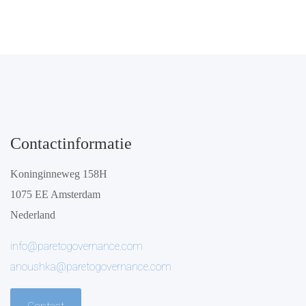
Contactinformatie
Koninginneweg 158H
1075 EE Amsterdam
Nederland
info@paretogovernance.com
anoushka@paretogovernance.com